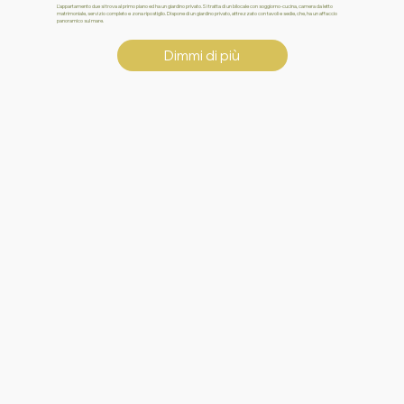
L’appartamento due si trova al primo piano ed ha un giardino privato.Si tratta di un bilocale con soggiorno-cucina, camera da letto
matrimoniale, servizio completo e zona ripostiglio. Dispone di un giardino privato, attrezzato con tavoli e sedie, che, ha un affaccio
panoramico sul mare.
Dimmi di più