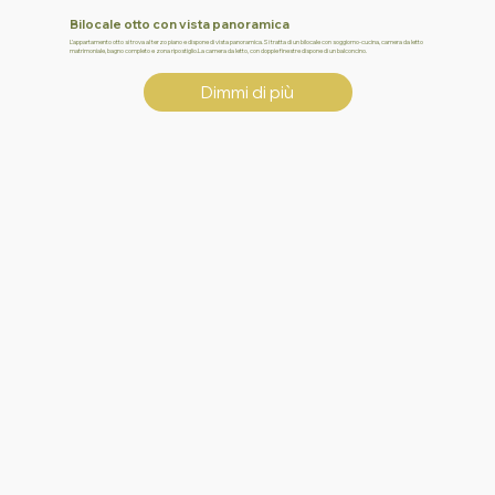
Bilocale otto con vista panoramica
L’appartamento otto si trova al terzo piano e dispone di vista panoramica.Si tratta di un bilocale con soggiorno-cucina, camera da letto
matrimoniale, bagno completo e zona ripostiglio.La camera da letto, con doppie finestre dispone di un balconcino.
Dimmi di più