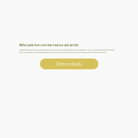
Bilocale tre con terrazzo ad archi
L’appartamento tre si trova al primo piano ed ha un terrazzo.L’alloggio dispone di soggiorno-cucina, camera da letto matrimoniale,
servizio completo e zona ripostiglio.Il terrazzino con archi, attrezzato con tavolo e sedie, gode di vista mare frontale.
Dimmi di più