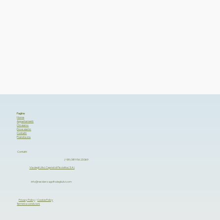
Pagine
Home
Appartamenti
Chi siamo
Dove siamo
Contatti
Prenota ora
Contatti
(+39) 389 56 23 369
Via degli Ulivi, Caprioli di Pisciotta (SA)
info@residenzagolfodegliulivi.com
Privacy Policy
/
Cookie Policy
Termini e condizioni