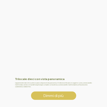
Trilocale dieci con vista panoramica
L’appartamento dieci si trova al terzo piano e dispone di vista panoramica.Si tratta di un trilocale con soggiorno-cucina, camera da letto
matrimoniale, camera con due letti singoli e bagno completo con lavatrice.La camera da letto matrimoniale ha un’impostazione
caratteristica visibile in foto.
Dimmi di più