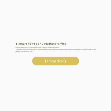
Bilocale nove con vista panoramica
L’appartamento nove si trova al terzo piano e dispone di vista panoramica.
Si tratta di un bilocale con soggiorno-cucina, camera da letto matrimoniale, bagno completo e zona ripostiglio.La camera da letto ha una
finestra con balconcino a filo.
Dimmi di più