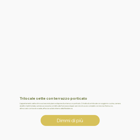
Trilocale sette con terrazzo porticato
L’appartamento sette si trova al secondo piano e dispone di un terrazzo porticato.Si tratta di un trilocale con soggiorno-cucina, camera
da letto matrimoniale, camera accessoria con letto alla francese e doppio servizio di cui uno completo con doccia. Il terrazzo,
attrezzato con tavolo e sedie, affaccia sul lato interno della Residenza.
Dimmi di più