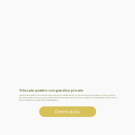
Trilocale quattro con giardino privato
L’appartamento quattro si trova al primo piano e dispone di un giardino privato.Si tratta di un trilocale con soggiorno-cucina, camera da
letto matrimoniale, camera accessoria con letto alla francese e doppio servizio di cui uno completo con doccia.Il giardino, attrezzato con
tavolo e sedie, affaccia sul lato interno della Residenza.
Dimmi di più