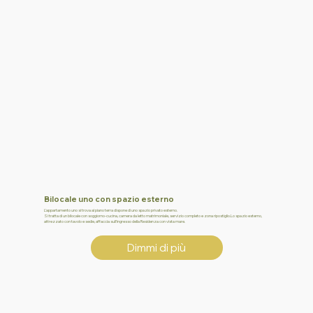
Bilocale uno con spazio esterno
L’appartamento uno si trova al piano terra dispone di uno spazio privato esterno.
Si tratta di un bilocale con soggiorno-cucina, camera da letto matrimoniale, servizio completo e zona ripostiglio.Lo spazio esterno,
attrezzato con tavolo e sedie, affaccia sull’ingresso della Residenza con vista mare.
Dimmi di più