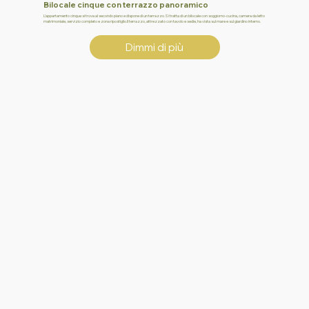
Bilocale cinque con terrazzo panoramico
L’appartamento cinque si trova al secondo piano e dispone di un terrazzo.Si tratta di un bilocale con soggiorno-cucina, camera da letto
matrimoniale, servizio completo e zona ripostiglio.Il terrazzo, attrezzato con tavolo e sedie, ha vista sul mare e sul giardino interno.
Dimmi di più