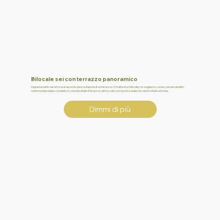
Bilocale sei con terrazzo panoramico
L’appartamento sei si trova al secondo piano e dispone di un terrazzo.Si tratta di un bilocale con soggiorno-cucina, camera da letto
matrimoniale, bagno completo e zona ripostiglio.Il terrazzo, attrezzato con tavolo e sedie, ha vista frontale sul mare.
Dimmi di più