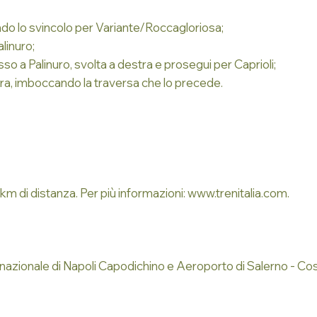
ndo lo svincolo per Variante/Roccagloriosa;
alinuro;
sso a Palinuro, svolta a destra e prosegui per Caprioli;
stra, imboccando la traversa che lo precede.
a 2km di distanza. Per più informazioni:
www.trenitalia.com
.
ernazionale di Napoli Capodichino e Aeroporto di Salerno - Co