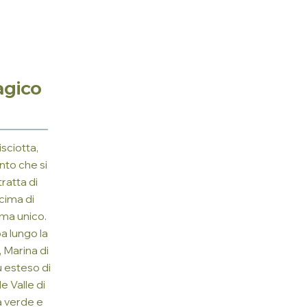
agico
isciotta,
ento che si
tratta di
cima di
ama unico.
pa lungo la
, Marina di
ù esteso di
 Valle di
a verde e