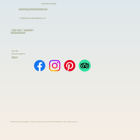
(+39) 389 56 23 369
Via degli Ulivi, Caprioli di Pisciotta (SA)
info@residenzagolfodegliulivi.com
Privacy Policy
/
Cookie Policy
Prenota ora
Termini e condizioni
Link Utili
Tassa di soggiorno
Dintorni
Residenza Golfo Degli Ulivi - Caprioli di Pisciotta (Sa) - P.IVA 06338350652. Tutti i diritti riservati.